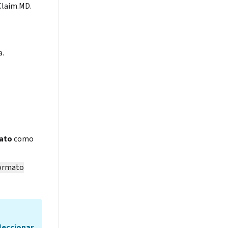
 Claim.MD.
a.
mato
como
formato
leccionar