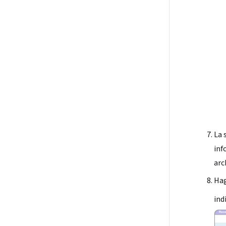
La 
inf
arc
Hag
ind