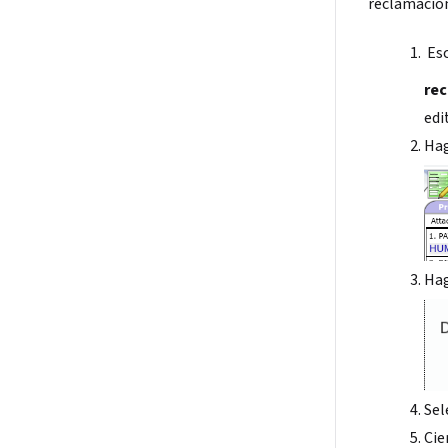
reclamació
Es
re
edi
Hag
Hag
Sel
Cie