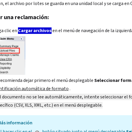
n, el archivo por lotes se guarda en una unidad local y se carga en
ir una reclamación:
a clic en
Cargar archivos
en el menú de navegación de la izquierd
recomienda dejar primero el menú desplegable
Seleccionar for
ntificación automática de formato
.
el documento no se lee automáticamente, intente seleccionar el 
ecífico (CSV, XLS, XML, etc.) en el menú desplegable.
ás información
l hacer clic en el
botón situado junto al menú desplegable
Se