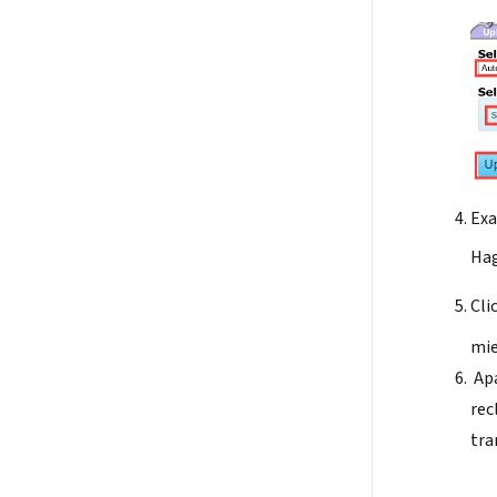
Exa
Hag
Cli
mie
Apa
rec
tra