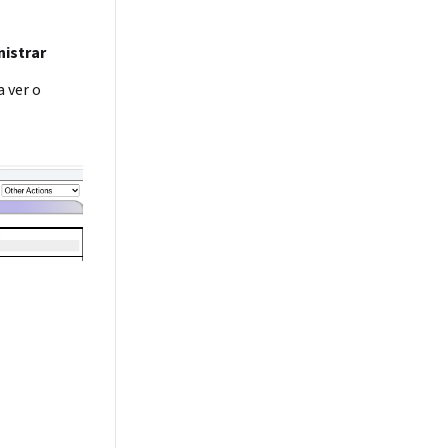
istrar
a ver o