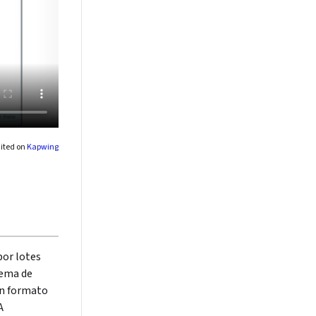
dited on
Kapwing
por lotes
tema de
en formato
A