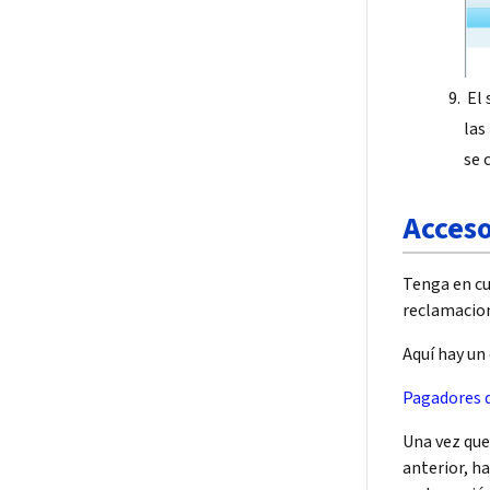
El 
las
se 
Acceso
Tenga en cu
reclamacion
Aquí hay un
Pagadores 
Una vez que
anterior, h