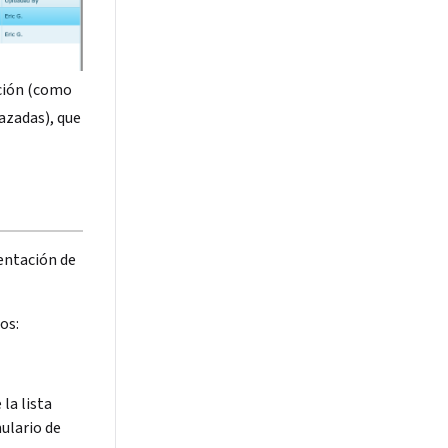
nción (como
azadas), que
entación de
os:
la lista
mulario de