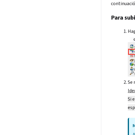
continuació
Para sub
Hag
Se 
Ide
Si 
esp
M
A