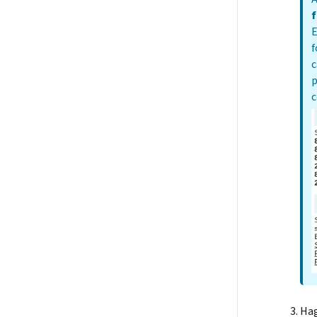
E
f
c
p
c
Hag