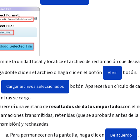
mine la unidad local y localice el archivo de reclamación que desea
a doble clic en el archivo o haga clic en el botón
botón.
Abrir
c
botón. Aparecerá un círculo de c
Cargar archivos seleccionados
ntras se carga.
recerá una ventana de
resultados de datos importados
con el 
lamaciones transmitidas, retenidas (que se aprobarán antes de la
nsmisión) y rechazadas.
Para permanecer en la pantalla, haga clic en
.
De acuerdo