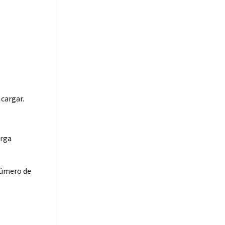
 cargar.
arga
número de