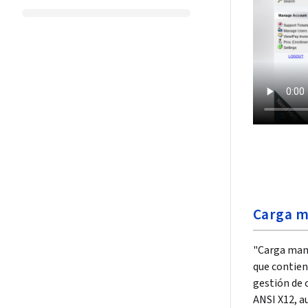
Carga m
"Carga manu
que contien
gestión de 
ANSI X12, a