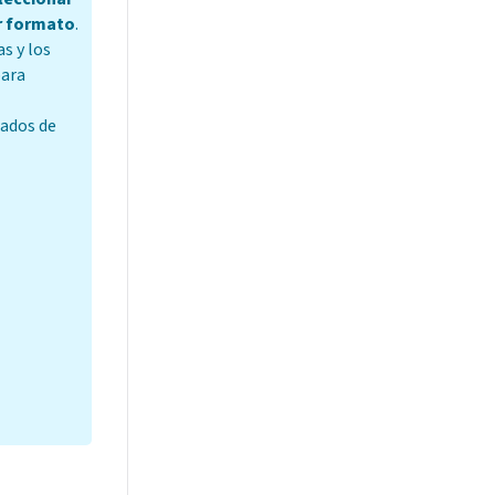
r formato
.
s y los
para
zados de