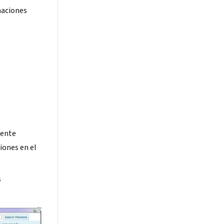
maciones
mente
iones en el
s