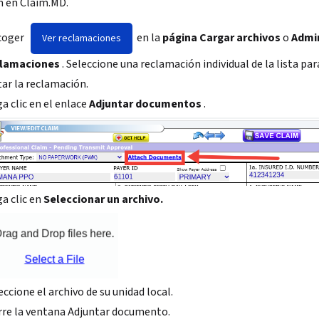
n en Claim.MD.
coger
en la
página Cargar archivos
o
Admin
Ver reclamaciones
clamaciones
. Seleccione una reclamación individual de la lista par
tar la reclamación.
a clic en el enlace
Adjuntar documentos
.
a clic en
Seleccionar un archivo.
eccione el archivo de su unidad local.
rre la ventana Adjuntar documento.